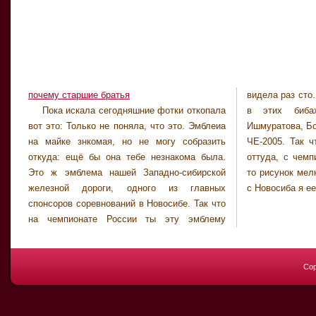
почему старшие братья
видела раз сто
Пока искала сегодняшние фотки откопала
в этих бибах бегали. Вот например,
вот это: Только не поняла, что это. Эмблеиа
Ишмуратова, Богалий и Бухгольц на подиуме
на майке знкомая, но не могу собразить
ЧЕ-2005. Так что видимо и эта фота Димы
откуда: ещё бы она тебе незнакома была.
оттуда, с чемпионата Европы. Ну точно!! А
Это ж эмблема нашей Западно-сибирской
то рисунок мелкий, я не разобоала. Кончнно,
железной дороги, одного из главных
с Новосиба я ее 
спонсоров соревнований в Новосибе. Так что
на чемпионате России ты эту эмблему
Cop