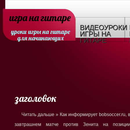
игра на гитаре
ВИДЕОУРОКИ
уроки игры на гитаре
ИГРЫ НА
для начинающих
ГИТАРЕ
заголовок
Читать дальше » Как информирует bobsoccer.ru, 
завтрашнем матче против Зенита на позици