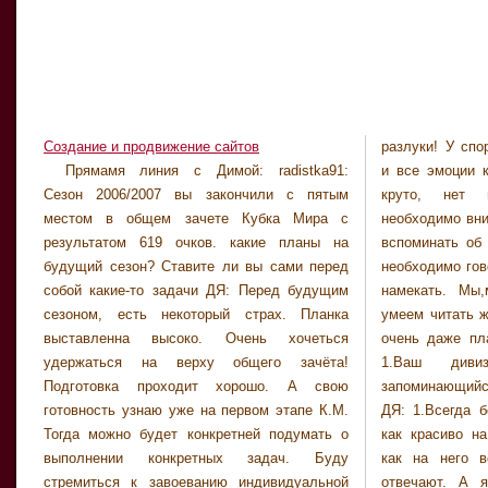
Создание и продвижение сайтов
разлуки! У спо
Привет, Дима
Прямамя линия с Димой: radistka91:
и все эмоции как в первый раз! Это очень
возможности задать тебе вопрос. В
Сезон 2006/2007 вы закончили с пятым
круто, нет привыкания! 3. Женщине
последний год наши болельщики начали
местом в общем зачете Кубка Мира с
необходимо внимание по определению! Надо
активно «подражать» европейским - на
результатом 619 очков. какие планы на
вспоминать об это хоть иногда. А женщине
попадание в цель кричать одни возгласы, на
будущий сезон? Ставите ли вы сами перед
необходимо говорить чего она хочет, хотя бы
промахи-другие. Помогает или мешает это в
собой какие-то задачи ДЯ: Перед будущим
намекать. Мы,мужчины, к сожалению, не
стрельбе. И как ты относишься к поддержке
сезоном, есть некоторый страх. Планка
умеем читать женские мысли!!! Стать отцом
болельщиков на трасе? Спасибо за ответ,
выставленна высоко. Очень хочеться
очень даже планирую и очень хочу! Элла:
удачи тебе, Дима, во всем!!!! ДЯ: На мой
удержаться на верху общего зачёта!
1.Ваш дивиз в жизни? 2.Самый
взгляд, индивидуальная гонка это несколько
Подготовка проходит хорошо. А свою
запоминающийся подарок, сделанный Вам?
затянутое действие. Нет динамики.
готовность узнаю уже на первом этапе К.М.
ДЯ: 1.Всегда боялся этого вопроса! Думал
Интересно смотреть только последний
Тогда можно будет конкретней подумать о
как красиво на него ответить. Посмотришь
выполнении конкретных задач. Буду
как на него всегда так ловко и красиво
стремиться к завоеванию индивидуальной
отвечают. А я так и не сформулировал