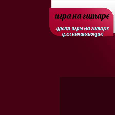
игра на гитаре
уроки игры на гитаре
для начинающих