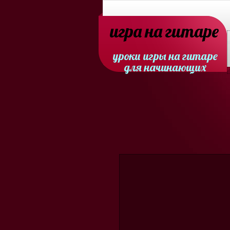
игра на гитаре
уроки игры на гитаре
для начинающих