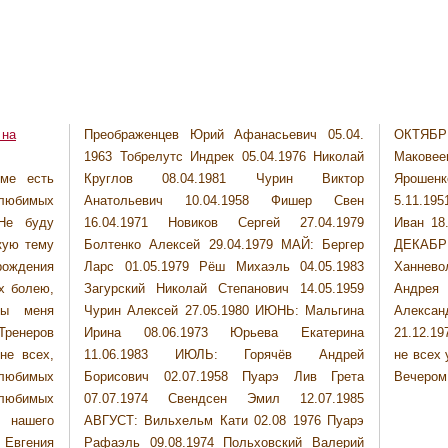
 на
Преображенцев Юрий Афанасьевич 05.04.
ОКТЯБРЬ: Шульман Филипп 06.10.1980
1963 Тобрелутс Индрек 05.04.1976 Николай
Маковеев Андрей 16.10.1982 НОЯБРЬ:
ме есть
 Виктор
иганг Уве
любимых
ер Свен
 Черезов
Не буду
04.1979
.11.1981
кую тему
: Бергер
12.1981
рождения
.05.1983
Хенкель
х болею,
.05.1959
ладимир
ты меня
Мальгина
ра Томаш
 Тренеров
атерина
1978 ЗЫ.
не всех,
Андрей
 в садик.
 любимых
в Грета
Вечером 
любимых
07.1985
 нашего
76 Пуарэ
Евгения
 Валерий