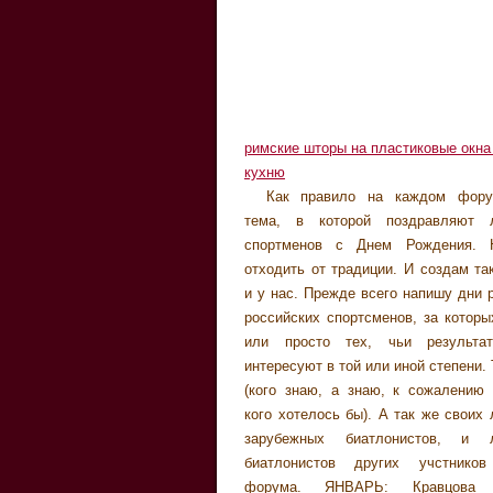
римские шторы на пластиковые окна
кухню
Как правило на каждом фору
Круглов 08.04.1981 Чурин
Ярошенко Дмитрий 04.11.1976 Мюсс
тема, в которой поздравляют 
Анатольевич 10.04.1958 Фиш
5.11.1951 Чудов Максим 12.11.1982
спортменов с Днем Рождения. 
16.04.1971 Новиков Сергей 27.
Иван 18.11.1980 Макарова Юлия 24
отходить от традиции. И создам та
Болтенко Алексей 29.04.1979 МАЙ
ДЕКАБРЬ: Сорокина Анна 01.
и у нас. Прежде всего напишу дни 
Ларс 01.05.1979 Рёш Михаэль 04
Ханневолд Халвард 03.10.1969 
российских спортсменов, за которы
Загурский Николай Степанович 14
Андрея 10.12.1977 Аликин В
или просто тех, чьи результа
Чурин Алексей 27.05.1980 ИЮНЬ: 
Александрович 20.12.1957 Сико
интересуют в той или иной степени.
Ирина 08.06.1973 Юрьева Ек
21.12.1973 Вольф Александр 21.12.
(кого знаю, а знаю, к сожалению 
11.06.1983 ИЮЛЬ: Горячёв 
не всех успела дописать. Побежала
кого хотелось бы). А так же своих
Борисович 02.07.1958 Пуарэ Ли
зарубежных биатлонистов, и 
07.07.1974 Свендсен Эмил 12.
биатлонистов других учстников
АВГУСТ: Вильхельм Кати 02.08 19
форума. ЯНВАРЬ: Кравцова 
Рафаэль 09.08.1974 Польховский